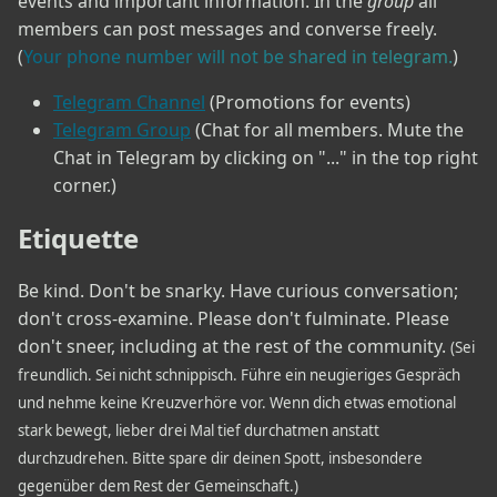
events and important information. In the
group
all
members can post messages and converse freely.
(
Your phone number will not be shared in telegram.
)
Telegram Channel
(Promotions for events)
Telegram Group
(Chat for all members. Mute the
Chat in Telegram by clicking on "..." in the top right
corner.)
Etiquette
Be kind. Don't be snarky. Have curious conversation;
don't cross-examine. Please don't fulminate. Please
don't sneer, including at the rest of the community.
(Sei
freundlich. Sei nicht schnippisch. Führe ein neugieriges Gespräch
und nehme keine Kreuzverhöre vor. Wenn dich etwas emotional
stark bewegt, lieber drei Mal tief durchatmen anstatt
durchzudrehen. Bitte spare dir deinen Spott, insbesondere
gegenüber dem Rest der Gemeinschaft.)