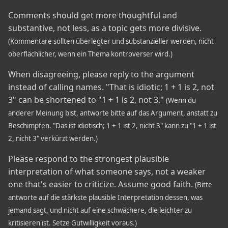
Comments should get more thoughtful and
substantive, not less, as a topic gets more divisive.
(Kommentare sollten überlegter und substanzieller werden, nicht
oberflächlicher, wenn ein Thema kontroverser wird.)
When disagreeing, please reply to the argument
instead of calling names. "That is idiotic; 1 + 1 is 2, not
3" can be shortened to "1 + 1 is 2, not 3."
(Wenn du
anderer Meinung bist, antworte bitte auf das Argument, anstatt zu
Beschimpfen. "Das ist idiotisch; 1 + 1 ist 2, nicht 3" kann zu "1 + 1 ist
2, nicht 3" verkürzt werden.)
Please respond to the strongest plausible
interpretation of what someone says, not a weaker
one that's easier to criticize. Assume good faith.
(Bitte
antworte auf die stärkste plausible Interpretation dessen, was
jemand sagt, und nicht auf eine schwächere, die leichter zu
kritisieren ist. Setze Gutwilligkeit voraus.)